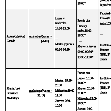
(acordar 
16:00*
la profes
Facultad 
Filología
Lunes y
Previa cita
miércoles
Aula 105
Lunes y
14:30-15:00
miérc
.
18:00-
---
18:30*
Adela Cristóbal
acristobal@us.es
---
Casado
---
(AdC)
Martes y jueves
Instituto 
Martes y jueves
09:30-10:30
Idiomas
09:00-09:30*
(IDI), 2ª
13:30-14:00*
planta
Previa cita
Lunes: 15:30-
Instituto 
Martes: 19:30-
16:00*
Idiomas
20:30
(IDI), 2ª
María José
Martes: 20:30-
madariaga@us.es
Miércoles:10:00-
planta
González
21:00*
(MJG)
11:30
Madariaga
Miércoles:15:00-
Jueves: 9:30-
16:30*
10:00
Jueves: 9:00-