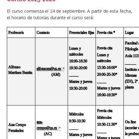
El curso comienza el 24 de septiembre. A partir de esta fecha,
el horario de tutorías durante el curso será:
Profesor/a
Contacto
Presenciales fijas
Previa cita *
Lugar
Facultad 
Previa cita
Lunes y
Filología
miércoles
Lunes y
Aula 113
miércoles
16:00-16:30
______
Alfonso
15:30-16:00*
19:30-20:00
alfonsom@us.es
Instituto 
Martínez Baztán
(AM)
20:00-20-30*
_____
Idiomas
_____
(IDI), 2ª
Martes y jueves
planta
Martes y jueves
19:30-20:00
16:00-16:30*
Previa cita
Miércoles
Miércoles
9:30-10:30
ana-
On line
10:30-11:30*
Ana Crespo
crespo@us.es
_____
(acordar 
Fernández
_____
(AC)
la profes
Martes y jueves
Martes y jueves