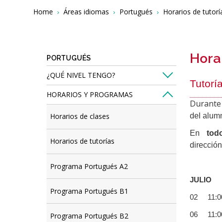
Breadcrumbs
You
Home
Áreas idiomas
Portugués
Horarios de tutorí
are
here:
Horar
PORTUGUÉS
¿QUÉ NIVEL TENGO?
Tutorí
HORARIOS Y PROGRAMAS
Durante
del alum
Horarios de clases
En
tod
Horarios de tutorías
direcció
Programa Portugués A2
JULIO
Programa Portugués B1
02 11:00
06 11:00
Programa Portugués B2