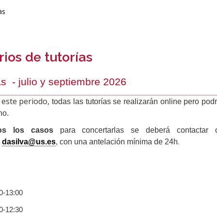
as
ios de tutorías
as - julio y septiembre 2026
 este periodo,
todas las tutorías se realizarán online pero po
no.
os los casos
para concertarlas se deberá contactar 
.
n
dasilva@us.es
, con una antelación mínima de 24h
-13:00
-12:30