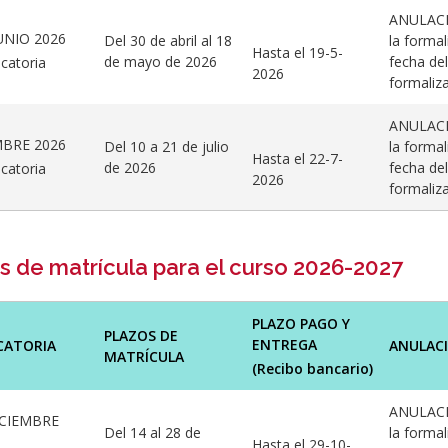
ANULACIÓ
UNIO 2026
Del 30 de abril al 18
la formal
Hasta el 19-5-
de mayo de 2026
fecha del
catoria
2026
formaliza
ANULACIÓ
MBRE 2026
Del 10 a 21 de julio
la formal
Hasta el 22-7-
de 2026
fecha del
catoria
2026
formaliza
s de matrícula para el curso 2026-2027
PLAZO PAGO Y
PLAZOS DE
ENTREGA
CATORIA
ANULAC
MATRÍCULA
(Recibo bancario)
ANULACIÓ
ICIEMBRE
Del 14 al 28 de
la formal
Hasta el 29-10-