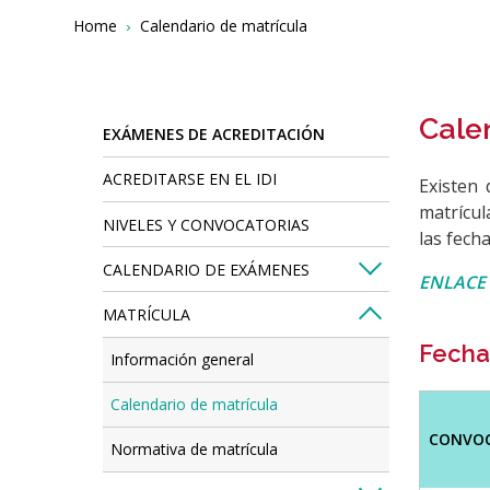
Breadcrumbs
You
Home
Calendario de matrícula
are
here:
Cale
EXÁMENES DE ACREDITACIÓN
ACREDITARSE EN EL IDI
Existen 
matrícul
NIVELES Y CONVOCATORIAS
las fech
CALENDARIO DE EXÁMENES
ENLACE
MATRÍCULA
Fecha
Información general
Calendario de matrícula
CONVO
Normativa de matrícula