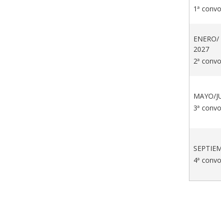
1ª convo
ENERO/
2027
2ª convo
MAYO/J
3ª convo
SEPTIE
4ª convo