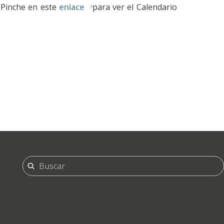
.
Pinche en este
enlace
para ver el Calendario
FORMULARIO
Buscar
DE
BÚSQUEDA