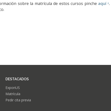
ormación sobre la matrícula de estos cursos pinche
aquí
co.
DESTACADOS
ExponUS
Matrícula
Pedir cita previa