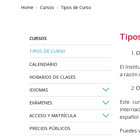
Breadcrumbs
You
Home
Cursos
Tipos de Curso
are
here:
Tipo
CURSOS
TIPOS DE CURSO
C
CALENDARIO
El Insti
a razón 
HORARIOS DE CLASES
C
IDIOMAS
Este cu
EXÁMENES
internac
ACCESO Y MATRÍCULA
español 
PRECIOS PÚBLICOS
Puedes v