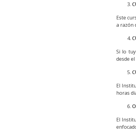
C
Este cur
a razón 
C
Si lo tu
desde el
C
El Insti
horas dia
O
El Insti
enfocado