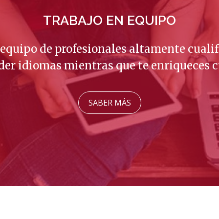
que
Apos
ex