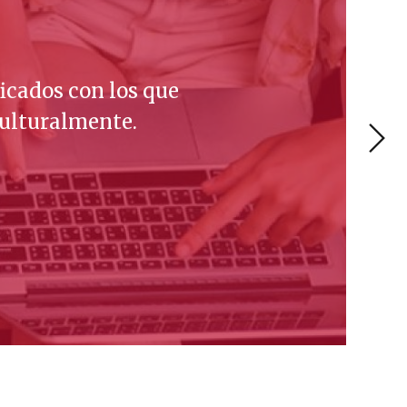
NUESTRA CALIDAD DA 
tamos por unos valores sólidos basados en
celencia académica para seguir evolucion
SABER MÁS