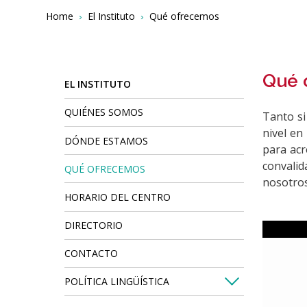
Breadcrumbs
You
Home
El Instituto
Qué ofrecemos
are
here:
Qué 
EL INSTITUTO
QUIÉNES SOMOS
Tanto si
nivel en
DÓNDE ESTAMOS
para acr
convalid
QUÉ OFRECEMOS
nosotros
HORARIO DEL CENTRO
DIRECTORIO
CONTACTO
POLÍTICA LINGÜÍSTICA