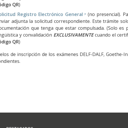
ódigo QR
)
olicitud Registro Electrónico General
(no presencial). Pa
nviar adjunta la solicitud correspondiente. Este trámite s
ocumentación que tenga que estar compulsada. (Solo es po
ingüística y convalidación
EXCLUSIVAMENTE
cuando el certi
ódigo QR
)
los de inscripción de los exámenes DELF-DALF, Goethe-Ins
ndientes.