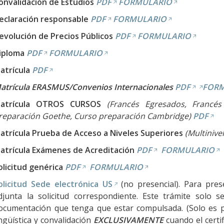
onvalidación de Estudios
PDF
FORMULARIO
eclaración responsable
PDF
FORMULARIO
evolución de Precios Públicos
PDF
FORMULARIO
iploma
PDF
FORMULARIO
atrícula
PDF
atrícula ERASMUS/Convenios Internacionales
PDF
FORM
atrícula OTROS CURSOS
(Francés Egresados, Francés
reparación Goethe, Curso preparación Cambridge)
PDF
atrícula Prueba de Acceso a Niveles Superiores
(Multinivel
atrícula Exámenes de Acreditación
PDF
FORMULARIO
olicitud genérica
PDF
FORMULARIO
olicitud Sede electrónica US
(no presencial). Para prese
djunta la solicitud correspondiente. Este trámite solo 
ocumentación que tenga que estar compulsada. (Solo es po
ingüística y convalidación
EXCLUSIVAMENTE
cuando el certi