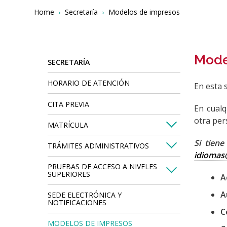
Breadcrumbs
You
Home
Secretaría
Modelos de impresos
are
here:
Mode
SECRETARÍA
HORARIO DE ATENCIÓN
En esta 
CITA PREVIA
En cualq
otra per
MATRÍCULA
Si tien
TRÁMITES ADMINISTRATIVOS
idiomas
PRUEBAS DE ACCESO A NIVELES
SUPERIORES
A
A
SEDE ELECTRÓNICA Y
NOTIFICACIONES
C
MODELOS DE IMPRESOS