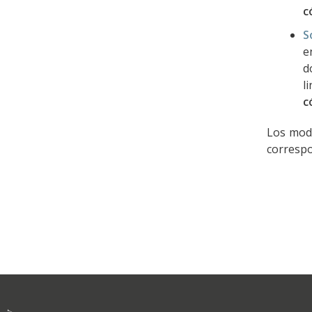
c
S
e
d
l
c
Los mode
correspo