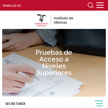
www.us.es
Pruebas de
Acceso a
Niveles
Superiores
SECRETARÍA