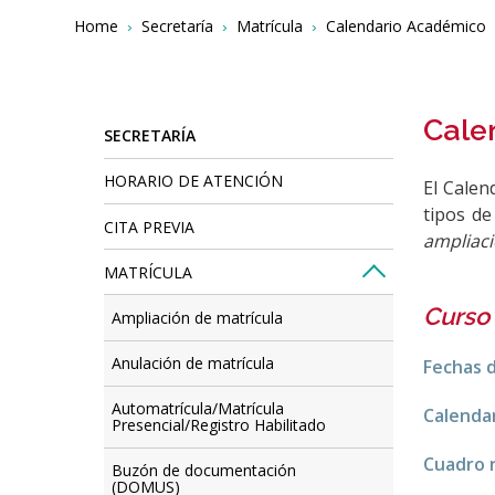
Breadcrumbs
You
Home
Secretaría
Matrícula
Calendario Académico
are
here:
Cale
SECRETARÍA
HORARIO DE ATENCIÓN
El Calen
tipos de
CITA PREVIA
ampliaci
MATRÍCULA
Curso
Ampliación de matrícula
Anulación de matrícula
Fechas d
Automatrícula/Matrícula
Calenda
Presencial/Registro Habilitado
Cuadro 
Buzón de documentación
(DOMUS)