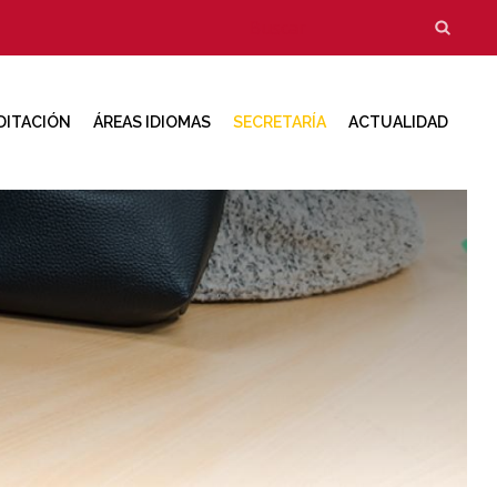
Formulario
Buscar
de
búsqueda
DITACIÓN
ÁREAS IDIOMAS
SECRETARÍA
ACTUALIDAD