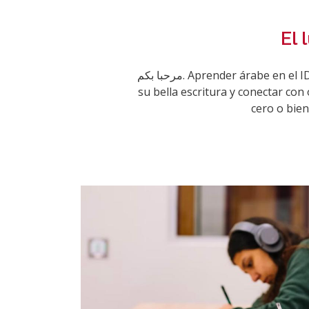
El 
مرحبا بكم. Aprender árabe en el IDI es adentrarse en el conocimiento de una de las lenguas más habladas del mundo, descubrir
su bella escritura y conectar co
cero o bien