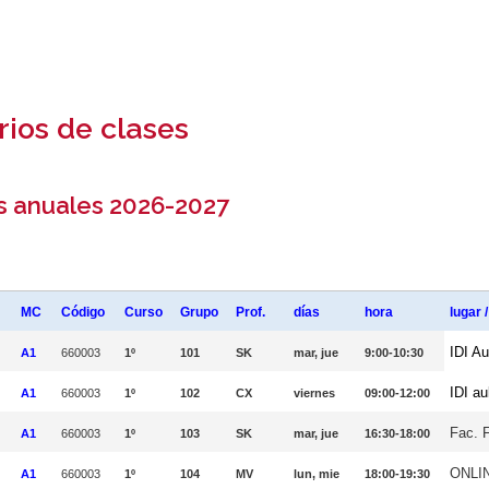
rios de clases
s anuales 2026-2027
MC
Código
Curso
Grupo
Prof.
días
hora
lugar 
IDI Au
A1
660003
1º
101
SK
mar, jue
9:00-10:30
IDI au
A1
660003
1º
102
CX
viernes
09:00-12:00
Fac. 
A1
660003
1º
103
SK
mar, jue
16:30-18:00
ONLI
A1
660003
1º
104
MV
lun, mie
18:00-19:30