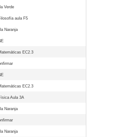
la Verde
ilosofía aula F5
la Naranja
NE
Matemáticas EC2.3
onfirmar
NE
Matemáticas EC2.3
Física Aula 3A
la Naranja
onfirmar
la Naranja