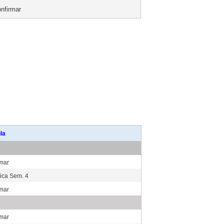
onfirmar
ula
rmar
ica Sem. 4
rmar
rmar