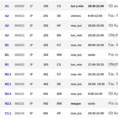
IDI au
A1
660003
1º
105
CX
lun y mie
19:30-21:00
Fac. F
A2
660013
2º
201
SK
viernes
9:00-12:00
IDI Au
A2
660013
2º
202
HF
mar, jue
18:00-19:30
ONLI
A2
660013
2º
203
MV
lun, mie
19:30-21:00
Fac. 
B1
660023
3º
301
GT
mar, vie
09:00-10:30
Por c
B1
660023
3º
302
BW
mar, jue
tarde
ONLI
B1
660023
3º
303
CX
lun, mie
17:45-19:15
Fac. 
B2.1
660103
4º
401
GT
mar, vie
10:30-12:00
Fac. 
B2.1
660103
4º
402
SK
mar, jue
18:00- 19:30
IDI Au
B2.2
660113
5º
501
BW
mar, jue
9:00-10:30
Por c
B2.2
660113
5º
502
BW
mar,jue
tarde
IDI Au
C1.1
660143
6º
601
HF
mar, jue
19:30-21:00