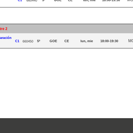
660440
tre 2
aración
M
C1
5º
GOE
CE
lun, mie
18:00-19:30
660450