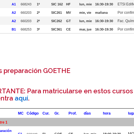
ETSI Edifi
A1
668243
1º
SIC 162
HF
lun, mie
16:30-19:30
Por confi
A2
660203
2º
SIC261
MV
mie, vie
mañana
Fac. Quím
A2
660203
2º
SIC262
GT
lun, mie
16:30-19:30
Por confi
B1
668253
3º
SIC361
CE
mar, jue
16:30-19:30
s preparación GOETHE
TANTE: Para matricularse en estos cursos 
ntra
aquí
.
MC
Código
Cur.
Gr.
Prof.
días
hora
lug
tre 1
aración
MO
C1
5º
GOE
CE
lun, mie
18:00-19:30