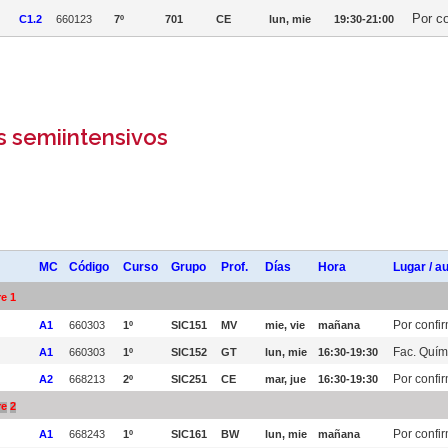
Por c
C1.2
660123
7º
701
CE
lun, mie
19:30-21:00
s semiintensivos
MC
Código
Curso
Grupo
Prof.
Días
Hora
Lugar / a
e 1
Por confi
A1
660303
1º
SIC151
MV
mie, vie
mañana
Fac. Quím
A1
660303
1º
SIC152
GT
lun, mie
16:30-19:30
Por confi
A2
668213
2º
SIC251
CE
mar, jue
16:30-19:30
re
2
Por confi
A1
668243
1º
SIC161
BW
lun, mie
mañana