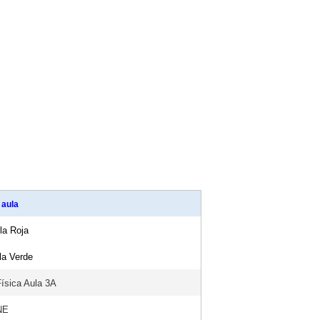
/ aula
la Roja
la Verde
Física Aula 3A
NE