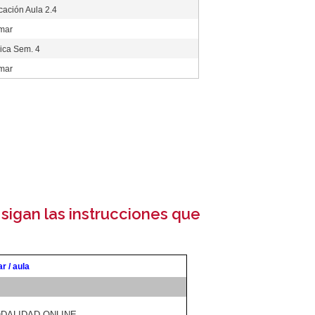
cación Aula 2.4
rmar
ica Sem. 4
rmar
sigan las instrucciones que
ar / aula
DALIDAD ONLINE