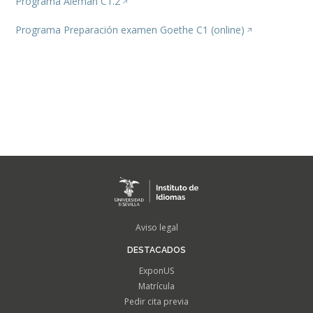
Programa Alemán C1.2
Programa Preparación examen Goethe C1 (online)
FOOTER
Aviso legal
MENU
DESTACADOS
ExponUS
Matrícula
Pedir cita previa