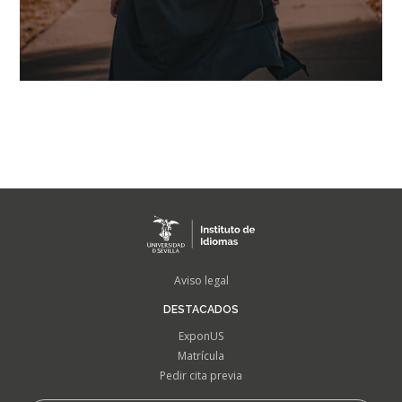
FOOTER
Aviso legal
MENU
DESTACADOS
ExponUS
Matrícula
Pedir cita previa