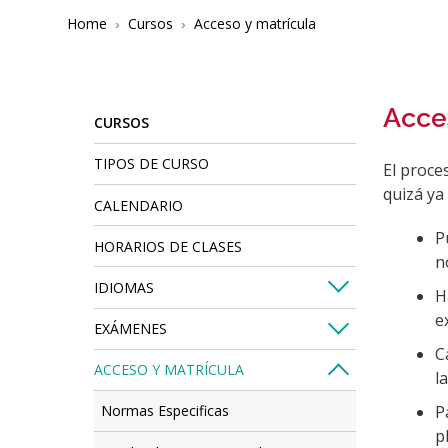
Breadcrumbs
You
Home
Cursos
Acceso y matrícula
are
here:
Acce
CURSOS
TIPOS DE CURSO
El proce
quizá ya
CALENDARIO
P
HORARIOS DE CLASES
n
IDIOMAS
H
e
EXÁMENES
C
ACCESO Y MATRÍCULA
l
P
Normas Especificas
p