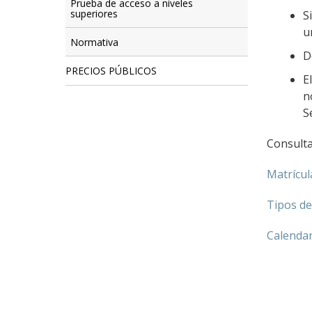
Prueba de acceso a niveles
superiores
S
u
Normativa
D
PRECIOS PÚBLICOS
E
n
S
Consulta
Matrícul
Tipos de
Calenda