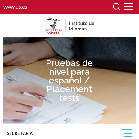
www.us.es
Pruebas de
nivel para
español /
Placement
tests
SECRETARÍA