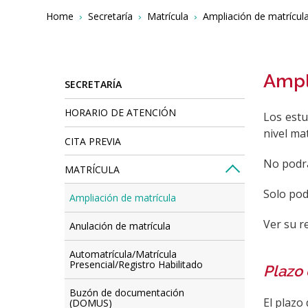
Breadcrumbs
You
Home
Secretaría
Matrícula
Ampliación de matrícul
are
here:
Ampl
SECRETARÍA
HORARIO DE ATENCIÓN
Los estu
nivel ma
CITA PREVIA
No podrá
MATRÍCULA
Solo pod
Ampliación de matrícula
Ver su r
Anulación de matrícula
Automatrícula/Matrícula
Presencial/Registro Habilitado
Plazo 
Buzón de documentación
El plazo
(DOMUS)