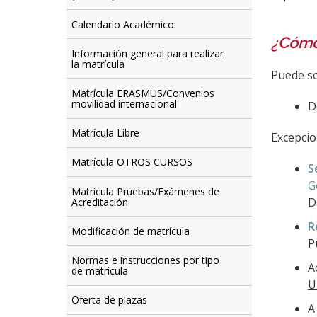
Calendario Académico
¿Cómo 
Información general para realizar
la matrícula
Puede so
Matrícula ERASMUS/Convenios
movilidad internacional
D
Matrícula Libre
Excepcio
Matrícula OTROS CURSOS
S
G
Matrícula Pruebas/Exámenes de
D
Acreditación
R
Modificación de matrícula
P
Normas e instrucciones por tipo
A
de matrícula
U
Oferta de plazas
A