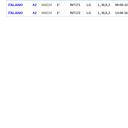
ITALIANO
A2
668224
1º
INT171
LG
L, M,X,J
09:00-12
ITALIANO
A2
668224
1º
INT172
LG
L, M,X,J
13:00-16