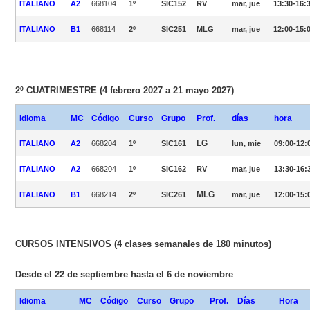
ITALIANO
A2
668104
1º
SIC152
RV
mar, jue
13:30-16:
ITALIANO
B1
668114
2º
SIC251
MLG
mar, jue
12:00-15:
2º CUATRIMESTRE (4 febrero 2027 a 21 mayo 2027)
Idioma
MC
Código
Curso
Grupo
Prof.
días
hora
LG
ITALIANO
A2
668204
1º
SIC161
lun, mie
09:00-12:
ITALIANO
A2
668204
1º
SIC162
RV
mar, jue
13:30-16:
MLG
ITALIANO
B1
668214
2º
SIC261
mar, jue
12:00-15:
CURSOS INTENSIVOS
(4 clases semanales de 180 minutos)
Desde el 22 de septiembre hasta el 6 de noviembre
Idioma
MC
Código
Curso
Grupo
Prof.
Días
Hora