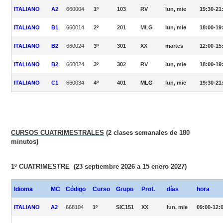
ITALIANO
A2
660004
1º
103
RV
lun, mie
19:30-21
ITALIANO
B1
660014
2º
201
MLG
lun, mie
18:00-19
ITALIANO
B2
660024
3º
301
XX
martes
12:00-15
ITALIANO
B2
660024
3º
302
RV
lun, mie
18:00-19
ITALIANO
C1
660034
4º
401
MLG
lun, mie
19:30-21
CURSOS CUATRIMESTRALES
(2 clases semanales de 180
minutos)
1º CUATRIMESTRE
(23 septiembre 2026 a 15 enero 2027)
Idioma
MC
Código
Curso
Grupo
Prof.
días
hora
ITALIANO
A2
668104
1º
SIC151
XX
lun, mie
09:00-12: