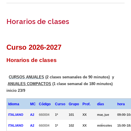
Horarios de clases
Curso 2026-2027
Horarios de clases
CURSOS ANUALES
(2 clases semanales de 90 minutos) y
ANUALES COMPACTOS
(1 clase semanal de 180 minutos)
inicio 23/9
Idioma
MC
Código
Curso
Grupo
Prof.
días
hora
ITALIANO
A2
660004
1º
101
XX
mar, jue
09:00-10
ITALIANO
A2
660004
1º
102
XX
miércoles
15:00-18