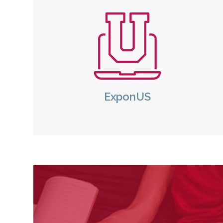
Icono
Icon
ExponUS