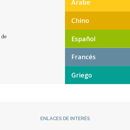
Árabe
Chino
 de
Español
Francés
Griego
ENLACES DE INTERÉS