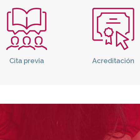
o
Icono
Cita previa
Acreditación