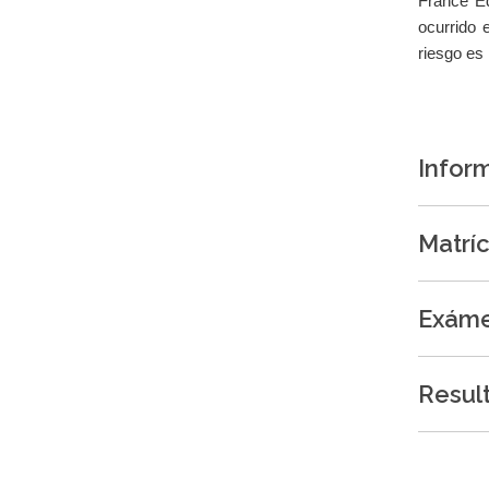
France Éd
ocurrido 
riesgo es
Infor
Matrí
Exám
Result