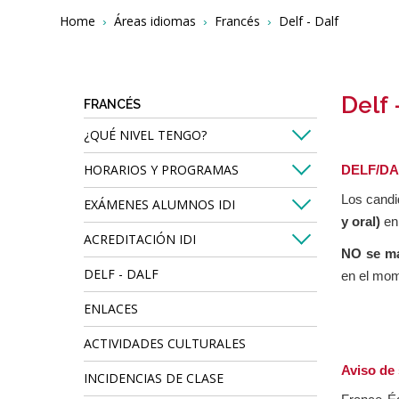
Breadcrumbs
You
Home
Áreas idiomas
Francés
Delf - Dalf
are
here:
Delf 
FRANCÉS
¿QUÉ NIVEL TENGO?
HORARIOS Y PROGRAMAS
DELF/DAL
Los candi
EXÁMENES ALUMNOS IDI
y oral)
en
ACREDITACIÓN IDI
NO se ma
DELF - DALF
en el mom
ENLACES
ACTIVIDADES CULTURALES
Aviso de
INCIDENCIAS DE CLASE