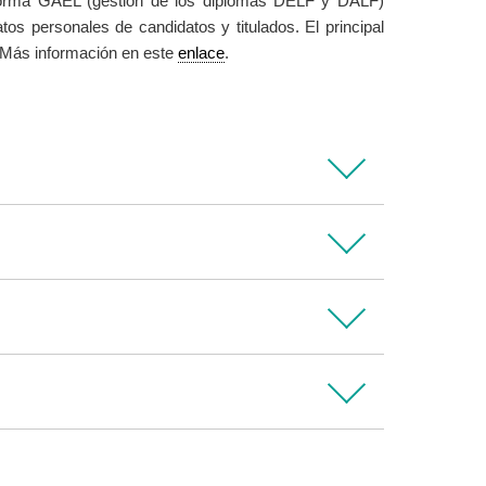
orma GAEL (gestión de los diplomas DELF y DALF)
tos personales de candidatos y titulados. El principal
. Más información en este
enlace
.