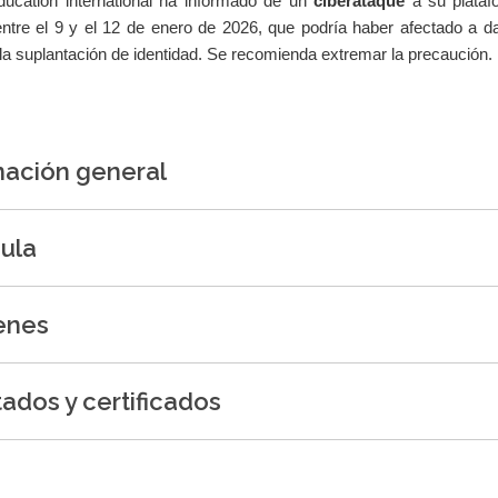
ucation international ha informado de un
ciberataque
a su plataf
entre el 9 y el 12 de enero de 2026, que podría haber afectado a da
 la suplantación de identidad. Se recomienda extremar la precaución
mación general
cula
enes
ados y certificados