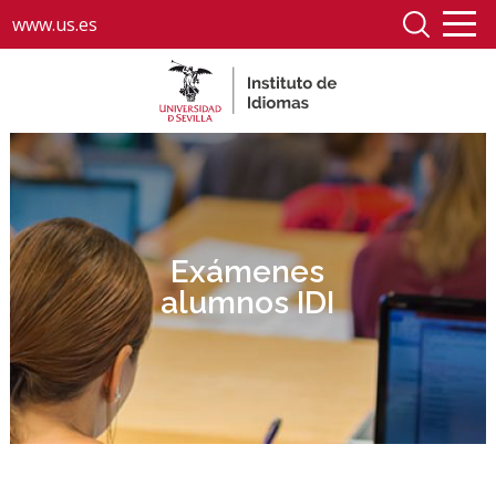
www.us.es
Exámenes
alumnos IDI