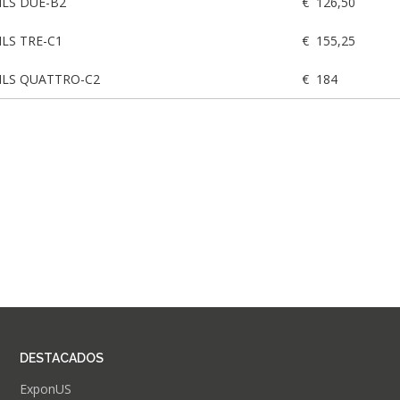
CILS DUE-B2
€ 126,50
CILS TRE-C1
€ 155,25
 CILS QUATTRO-C2
€ 184
DESTACADOS
ExponUS