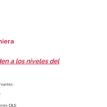
niera
n a los niveles del
vantes :
f
enes
CILS
: