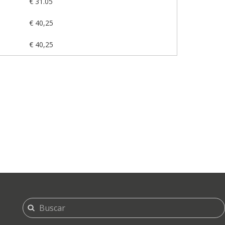
€ 31.05
€ 40,25
€ 40,25
FORMULARIO
Buscar
DE
BÚSQUEDA