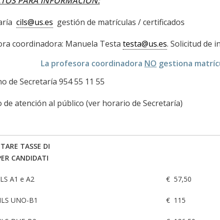
TOS PARA INFORMACIÓN:
taría
cils@us.es
gestión de matrículas / certificados
ora coordinadora: Manuela Testa
testa@us.es
. Solicitud d
La profesora coordinadora
NO
gestiona matríc
no de Secretaría 954 55 11 55
o de atención al público (ver horario de Secretaría)
ARE TASSE DI
PER CANDIDATI
CILS A1 e A2
€ 57,50
 CILS UNO-B1
€ 115