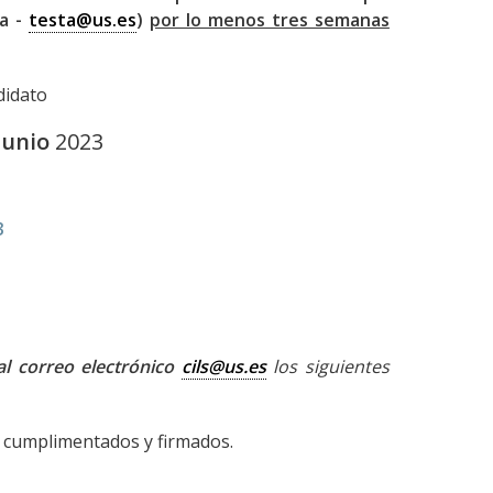
ta -
testa@us.es
)
por lo menos tres semanas
didato
junio
2023
3
al correo electrónico
cils@us.es
los siguientes
tar cumplimentados y firmados.