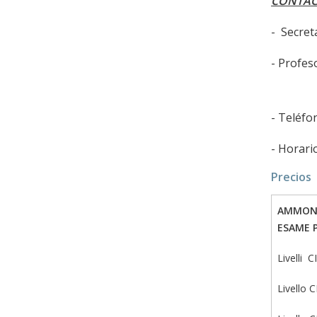
CONTAC
- Secre
- Profes
- Teléfo
- Horari
Precios
AMMONT
ESAME 
Livelli 
Livello