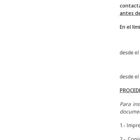
contact
antes de
En el lí
desde el
Plazo d
desde el
PROCED
Para ins
documen
1.- Impr
2.- Copi