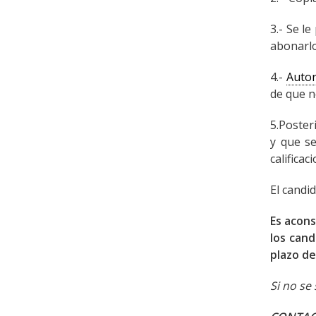
3.- Se l
abonarlo
4.-
Autor
de que n
5.Poster
y que se
califica
El candi
Es acons
los cand
plazo de
Si no se