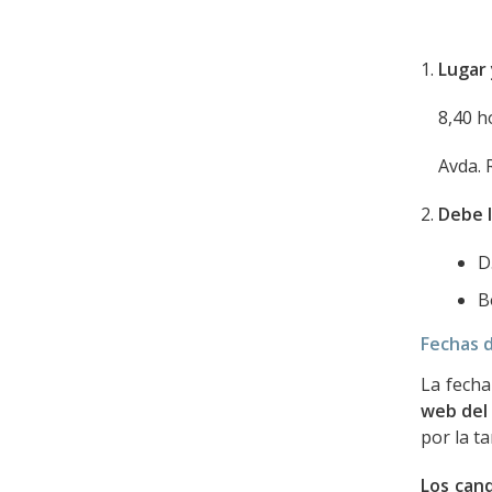
1.
Lugar 
8,40 hor
Avda. R
2.
Debe l
D
B
Fechas d
La fecha
web del 
por la t
Los cand