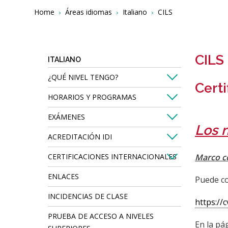
Breadcrumbs
You
Home
Áreas idiomas
Italiano
CILS
are
here:
CILS
ITALIANO
¿QUÉ NIVEL TENGO?
Certi
HORARIOS Y PROGRAMAS
EXÁMENES
Los 
ACREDITACIÓN IDI
CERTIFICACIONES INTERNACIONALES
Marco c
ENLACES
Puede co
INCIDENCIAS DE CLASE
https://
PRUEBA DE ACCESO A NIVELES
En la pá