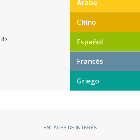
Árabe
Chino
 de
Español
Francés
Griego
ENLACES DE INTERÉS