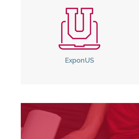
Icono
Icon
ExponUS