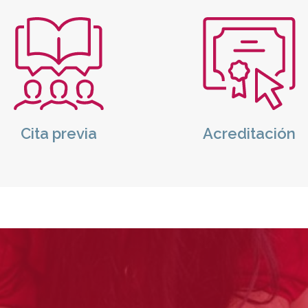
o
Icono
Cita previa
Acreditación