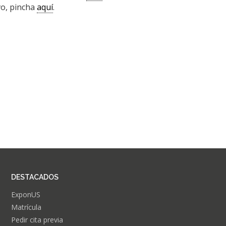
vo, pincha
aquí
.
DESTACADOS
ExponUS
Matrícula
Pedir cita previa