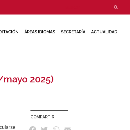
Formulario
Buscar
de
búsqueda
DITACIÓN
ÁREAS IDIOMAS
SECRETARÍA
ACTUALIDAD
il/mayo 2025)
COMPARTIR
cularse