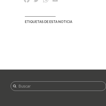
ETIQUETAS DE ESTA NOTICIA
FORMULARIO
Buscar
DE
BÚSQUEDA