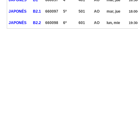
JAPONÉS
B2.1
660097
5º
501
AO
mar, jue
18:00
JAPONÉS
B2.2
660098
6º
601
AO
lun, mie
19:30