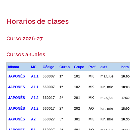
Horarios de clases
Curso 2026-27
Cursos anuales
Idioma
MC
Código
Curso
Grupo
Prof.
días
hora
JAPONÉS
A1.1
660007
1º
101
MK
mar, jue
16:00
JAPONÉS
A1.1
660007
1º
102
MK
lun, mie
18:00
JAPONÉS
A1.2
660017
2º
201
MK
mar, jue
17:30
JAPONÉS
A1.2
660017
2º
202
AO
lun, mie
18:00
JAPONÉS
A2
660027
3º
301
MK
lun, mie
16:30
JAPONÉS
B1
660037
4º
401
AO
mar, jue
16:30