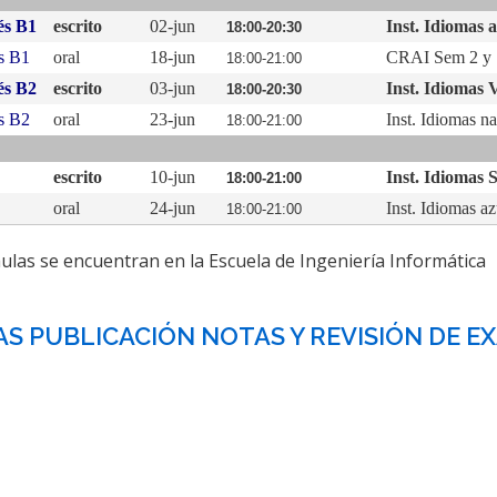
és B1
escrito
02-jun
Inst. Idiomas 
18:00-20:30
s B1
oral
18-jun
CRAI Sem 2 y 
18:00-21:00
és B2
escrito
03-jun
Inst. Idiomas 
18:00-20:30
s B2
oral
23-jun
Inst. Idiomas na
18:00-21:00
escrito
10-jun
Inst. Idiomas 
18:00-21:00
oral
24-jun
Inst. Idiomas az
18:00-21:00
aulas se encuentran en la Escuela de Ingeniería Informática
S PUBLICACIÓN NOTAS Y REVISIÓN DE E