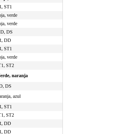
SR, ST1
oja, verde
oja, verde
DD, DS
SR, DD
SR, ST1
oja, verde
ST1, ST2
Verde, naranja
DD, DS
aranja, azul
SR, ST1
ST1, ST2
SR, DD
SR, DD