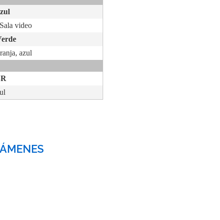
azul
Sala video
Verde
ranja, azul
SR
ul
XÁMENES