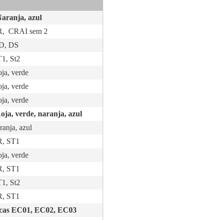
Naranja, azul
SR, CRAI sem 2
DD, DS
T1, St2
oja, verde
oja, verde
oja, verde
Roja, verde, naranja, azul
ranja, azul
SR, ST1
oja, verde
SR, ST1
T1, St2
SR, ST1
icas EC01, EC02, EC03