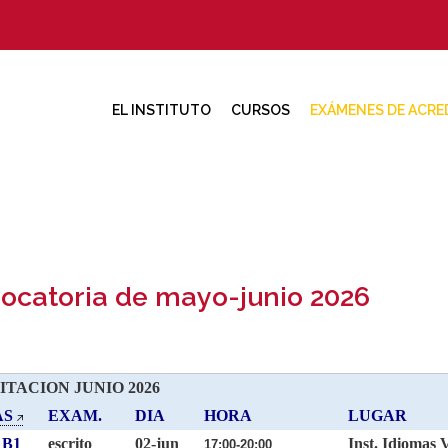
EL INSTITUTO
CURSOS
EXÁMENES DE ACRE
endario de exám
ocatoria de mayo-junio 2026
TACION JUNIO 2026
AS
EXAM.
DIA
HORA
LUGAR
 B1
escrito
02-jun
Inst. Idiomas 
17:00-20:00