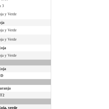
 3
oja y Verde
oja
oja y Verde
oja y Verde
Roja
oja y Verde
Roja
DD
naranja
ST2
Roja, verde