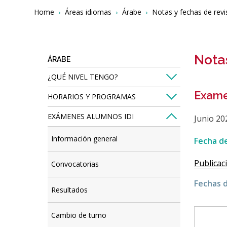
Breadcrumbs
You
Home
Áreas idiomas
Árabe
Notas y fechas de revi
are
here:
Nota
ÁRABE
¿QUÉ NIVEL TENGO?
Exame
HORARIOS Y PROGRAMAS
EXÁMENES ALUMNOS IDI
Junio 20
Información general
Fecha de
Publicac
Convocatorias
Fechas d
Resultados
Cambio de turno