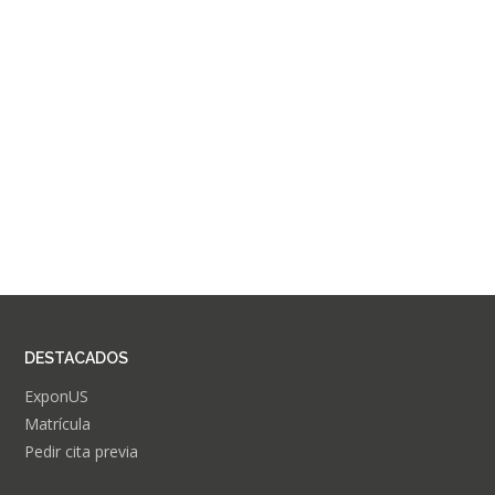
DESTACADOS
ExponUS
Matrícula
Pedir cita previa