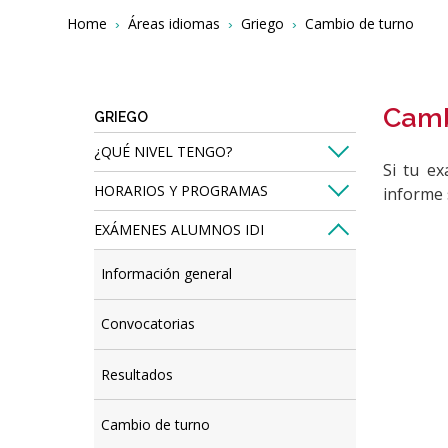
Breadcrumbs
You
Home
Áreas idiomas
Griego
Cambio de turno
are
here:
Camb
GRIEGO
¿QUÉ NIVEL TENGO?
Si tu ex
HORARIOS Y PROGRAMAS
informe 
EXÁMENES ALUMNOS IDI
Información general
Convocatorias
Resultados
Cambio de turno