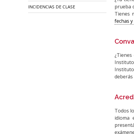
prueba d
INCIDENCIAS DE CLASE
Tienes 
fechas y
Conva
¿Tienes 
Institut
Institut
deberás 
Acred
Todos lo
idioma 
present
exámen