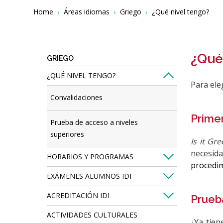
Breadcrumbs
You
Home
Áreas idiomas
Griego
¿Qué nivel tengo?
are
here:
¿Qué
GRIEGO
¿QUÉ NIVEL TENGO?
Para ele
Convalidaciones
Prime
Prueba de acceso a niveles
superiores
Is it Gr
necesid
HORARIOS Y PROGRAMAS
procedi
EXÁMENES ALUMNOS IDI
ACREDITACIÓN IDI
Prueb
ACTIVIDADES CULTURALES
¿Ya tien