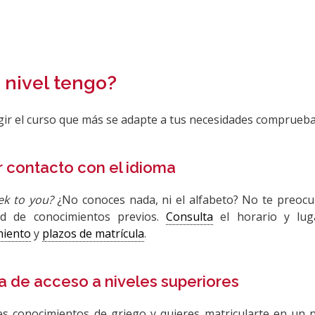
 nivel tengo?
gir el curso que más se adapte a tus necesidades comprueba 
r contacto con el idioma
eek to you?
¿No conoces nada, ni el alfabeto? No te preocu
ad de conocimientos previos.
Consulta
el horario y lug
miento
y
plazos de matrícula
.
a de acceso a niveles superiores
es conocimientos de griego y quieres matricularte en un n