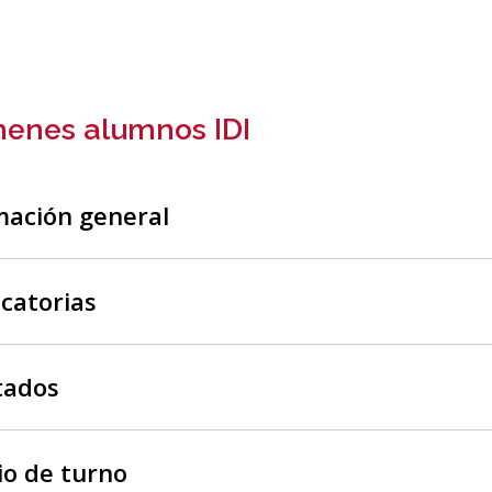
I
enes alumnos IDI
mación general
catorias
tados
o de turno