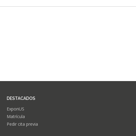
DESTACADOS
ExponUS
Matrícula
Pedir cita previa