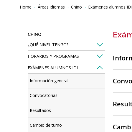
Breadcrumbs
You
Home
Áreas idiomas
Chino
Exámenes alumnos ID
are
here:
Exám
CHINO
¿QUÉ NIVEL TENGO?
HORARIOS Y PROGRAMAS
Infor
EXÁMENES ALUMNOS IDI
Convo
Información general
Convocatorias
Resul
Resultados
Cambio de turno
Cambi