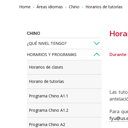
Breadcrumbs
You
Home
Áreas idiomas
Chino
Horarios de tutorías
are
here:
Horar
CHINO
¿QUÉ NIVEL TENGO?
HORARIOS Y PROGRAMAS
Durante 
Horarios de clases
Horario de tutorías
Las tut
Programa Chino A1.1
antelaci
Programa Chino A1.2
Para que
fyu@us.
Programa Chino A2