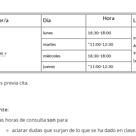
Hora
or/a
Día
L
lunes
16:30-18:00
I
martes
*11:00-12:30
A
es
9
miércoles
16:30-18:00
(
jueves
*11:00-12:30
 previa cita.
nte:
as horas de consulta
son
para:
aclarar dudas que surjan de lo que se ha dado en clase