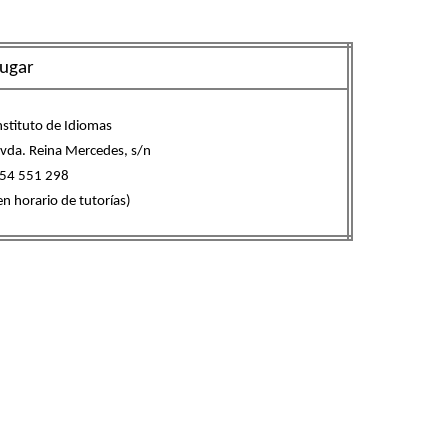
ugar
nstituto de Idiomas
vda. Reina Mercedes, s/n
54 551 298
en horario de tutorías)
.