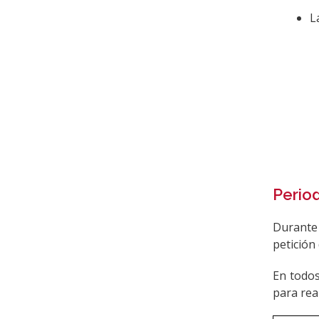
L
Period
Durante 
petición
En todos
para rea