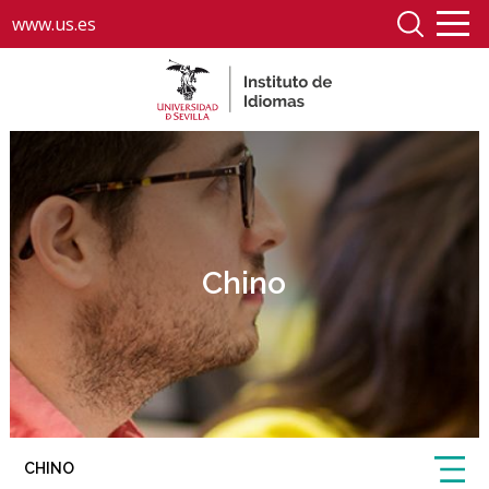
www.us.es
Chino
CHINO