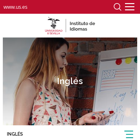
www.us.es
Inglés
INGLÉS