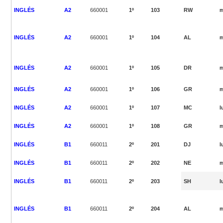
INGLÉS
A2
660001
1º
103
RW
m
INGLÉS
A2
660001
1º
104
AL
m
INGLÉS
A2
660001
1º
105
DR
m
INGLÉS
A2
660001
1º
106
GR
m
INGLÉS
A2
660001
1º
107
MC
l
INGLÉS
A2
660001
1º
108
GR
m
INGLÉS
B1
660011
2º
201
DJ
l
INGLÉS
B1
660011
2º
202
NE
m
INGLÉS
B1
660011
2º
203
SH
l
INGLÉS
B1
660011
2º
204
AL
m