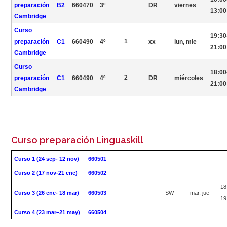
preparación
B2
660470
3º
DR
viernes
13:00
Cambridge
Curso
19:30
1
preparación
C1
660490
4º
xx
lun, mie
21:00
Cambridge
Curso
18:00
2
preparación
C1
660490
4º
DR
miércoles
21:00
Cambridge
Curso preparación Linguaskill
Curso 1 (24 sep- 12 nov)
660501
Curso 2 (17 nov-21 ene)
660502
18
Curso 3 (26 ene- 18 mar)
660503
SW
mar, jue
19
Curso 4 (23 mar–21 may)
660504