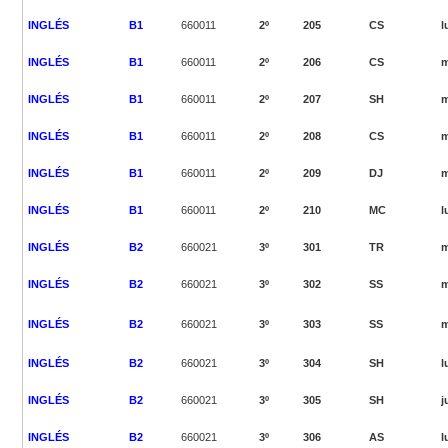
INGLÉS
B1
660011
2º
205
CS
l
INGLÉS
B1
660011
2º
206
CS
m
INGLÉS
B1
660011
2º
207
SH
INGLÉS
B1
660011
2º
208
CS
m
INGLÉS
B1
660011
2º
209
DJ
m
INGLÉS
B1
660011
2º
210
MC
l
INGLÉS
B2
660021
3º
301
TR
m
INGLÉS
B2
660021
3º
302
SS
m
INGLÉS
B2
660021
3º
303
SS
m
INGLÉS
B2
660021
3º
304
SH
l
INGLÉS
B2
660021
3º
305
SH
j
INGLÉS
B2
660021
3º
306
AS
l