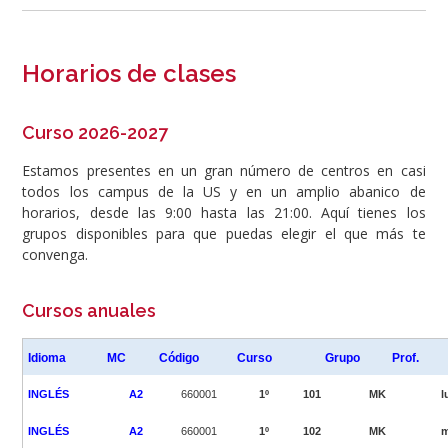
Horarios de clases
Curso 2026-2027
Estamos presentes en un gran número de centros en casi
todos los campus de la US y en un amplio abanico de
horarios, desde las 9:00 hasta las 21:00. Aquí tienes los
grupos disponibles para que puedas elegir el que más te
convenga.
Cursos anuales
Idioma
MC
Código
Curso
Grupo
Prof.
INGLÉS
A2
660001
1º
101
MK
l
INGLÉS
A2
660001
1º
102
MK
m