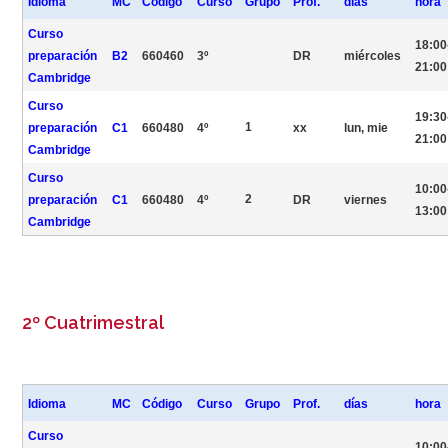
Idioma
MC
Código
Curso
Grupo
Prof.
días
hora
Curso
18:00
preparación
B2
660460
3º
DR
miércoles
21:00
Cambridge
Curso
19:30
1
preparación
C1
660480
4º
xx
lun, mie
21:00
Cambridge
Curso
10:00
2
preparación
C1
660480
4º
DR
viernes
13:00
Cambridge
2º Cuatrimestral
Idioma
MC
Código
Curso
Grupo
Prof.
días
hora
Curso
10:00