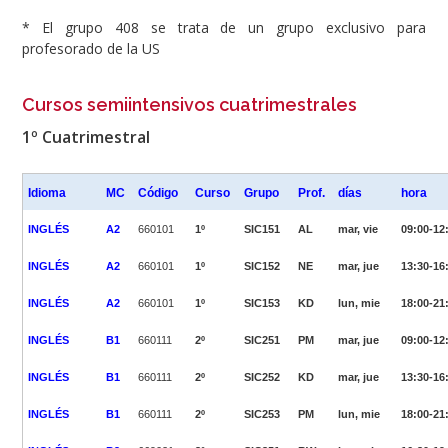
* El grupo 408 se trata de un grupo exclusivo para
profesorado de la US
Cursos semiintensivos cuatrimestrales
1º Cuatrimestral
Idioma
MC
Código
Curso
Grupo
Prof.
días
hora
INGLÉS
A2
660101
1º
SIC151
AL
mar, vie
09:00-12
INGLÉS
A2
660101
1º
SIC152
NE
mar, jue
13:30-16
INGLÉS
A2
660101
1º
SIC153
KD
lun, mie
18:00-21
INGLÉS
B1
660111
2º
SIC251
PM
mar, jue
09:00-12
INGLÉS
B1
660111
2º
SIC252
KD
mar, jue
13:30-16
INGLÉS
B1
660111
2º
SIC253
PM
lun, mie
18:00-21