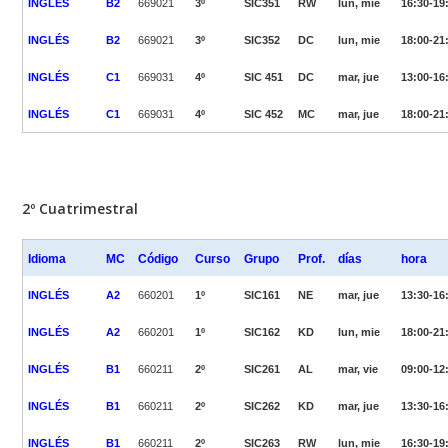
INGLÉS
B2
669021
3º
SIC351
RW
lun, mie
16:30-19
INGLÉS
B2
669021
3º
SIC352
DC
lun, mie
18:00-21
INGLÉS
C1
669031
4º
SIC 451
DC
mar, jue
13:00-16
INGLÉS
C1
669031
4º
SIC 452
MC
mar, jue
18:00-21
2º Cuatrimestral
Idioma
MC
Código
Curso
Grupo
Prof.
días
hora
INGLÉS
A2
660201
1º
SIC161
NE
mar, jue
13:30-16
INGLÉS
A2
660201
1º
SIC162
KD
lun, mie
18:00-21
INGLÉS
B1
660211
2º
SIC261
AL
mar, vie
09:00-12
INGLÉS
B1
660211
2º
SIC262
KD
mar, jue
13:30-16
INGLÉS
B1
660211
2º
SIC263
RW
lun, mie
16:30-19