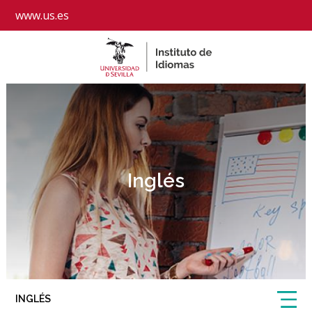
www.us.es
Inglés
INGLÉS