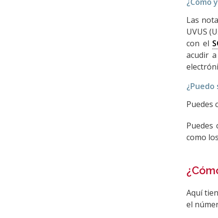
¿Cómo y
Las nota
UVUS (Us
con el
S
acudir a
electróni
¿Puedo s
Puedes c
Puedes c
como los
¿Cómo
Aquí tie
el númer