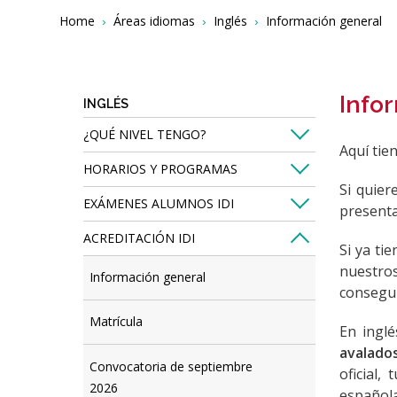
Breadcrumbs
You
Home
Áreas idiomas
Inglés
Información general
are
here:
Info
INGLÉS
¿QUÉ NIVEL TENGO?
Aquí tie
HORARIOS Y PROGRAMAS
Si quier
EXÁMENES ALUMNOS IDI
presenta
ACREDITACIÓN IDI
Si ya ti
nuestro
Información general
consegui
Matrícula
En inglé
avalado
Convocatoria de septiembre
oficial,
2026
española