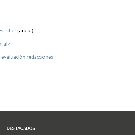
scrita
(
audio
)
ral
s evaluación redacciones
DESTACADOS