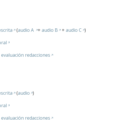
scrita
(
audio A
+
audio B
+
audio C
)
ral
s evaluación redacciones
scrita
(
audio
)
ral
s evaluación redacciones