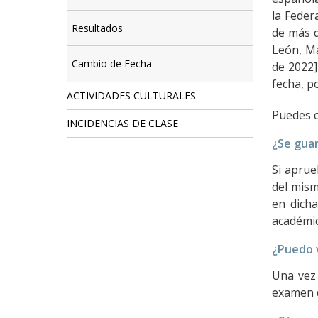
la Feder
Resultados
de más d
León, Ma
Cambio de Fecha
de 2022]
fecha, po
ACTIVIDADES CULTURALES
Puedes c
INCIDENCIAS DE CLASE
¿Se guar
Si aprue
del mism
en dicha
académic
¿Puedo v
Una vez 
examen d