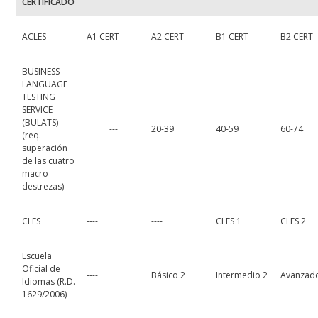
CERTIFICADO
ACLES
A1 CERT
A2 CERT
B1 CERT
B2 CERT
BUSINESS
LANGUAGE
TESTING
SERVICE
(BULATS)
---
20-39
40-59
60-74
(req.
superación
de las cuatro
macro
destrezas)
CLES
----
----
CLES 1
CLES 2
Escuela
Oficial de
----
Básico 2
Intermedio 2
Avanzad
Idiomas (R.D.
1629/2006)