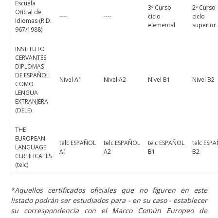
Escuela
3º Curso
2º Curso
Oficial de
----
----
ciclo
ciclo
Idiomas (R.D.
elemental
superior
967/1988)
INSTITUTO
CERVANTES
DIPLOMAS
DE ESPAÑOL
Nivel A1
Nivel A2
Nivel B1
Nivel B2
COMO
LENGUA
EXTRANJERA
(DELE)
THE
EUROPEAN
telc ESPAÑOL
telc ESPAÑOL
telc ESPAÑOL
telc ESP
LANGUAGE
A1
A2
B1
B2
CERTIFICATES
(telc)
*Aquellos certificados oficiales que no figuren en este
listado podrán ser estudiados para - en su caso - establecer
su correspondencia con el Marco Común Europeo de