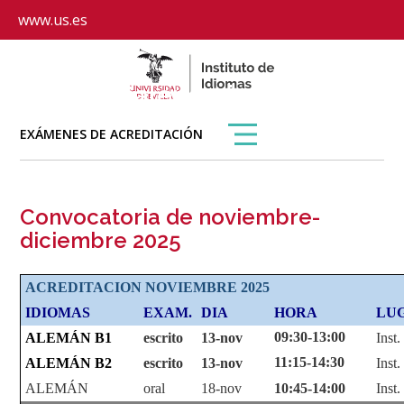
www.us.es
Calendario de
exámenes
EXÁMENES DE ACREDITACIÓN
Convocatoria de noviembre-
diciembre 2025
ACREDITACION NOVIEMBRE 2025
IDIOMAS
EXAM.
DIA
HORA
LU
09:30-13:00
ALEMÁN B1
escrito
13-nov
Inst
11:15-14:30
ALEMÁN B2
escrito
13-nov
Inst
ALEMÁN
oral
18-nov
10:45-14:00
Inst