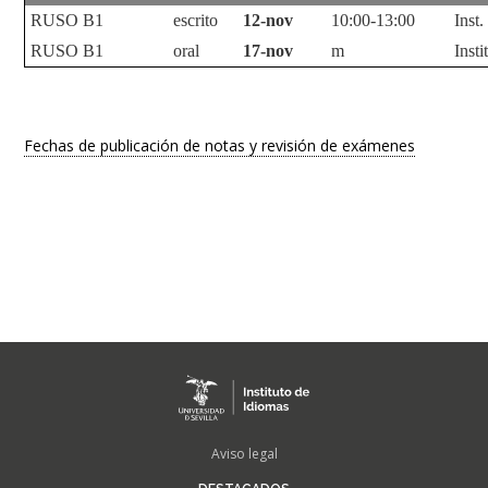
RUSO B1
escrito
12-nov
10:00-13:00
Inst
RUSO B1
oral
17-nov
m
Inst
Fechas de publicación de notas y revisión de exámenes
FOOTER
Aviso legal
MENU