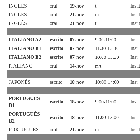
INGLÉS
oral
19-nov
t
Inst
INGLÉS
oral
21-nov
m
Inst
INGLÉS
oral
21-nov
t
Inst
ITALIANO A2
escrito
07-nov
Inst
9:00-11:00
ITALIANO B1
escrito
07-nov
Inst
11:30-13:30
ITALIANO B2
escrito
07-nov
Inst
10:00-13:30
ITALIANO
oral
14-nov
Inst
m/t
JAPONÉS
escrito
18-nov
10:00-14:00
Inst
PORTUGUÉS
escrito
18-nov
9:00-11:00
Inst
B1
PORTUGUÉS
escrito
18-nov
11:00-13:00
Inst
B2
PORTUGUÉS
oral
21-nov
m
Inst