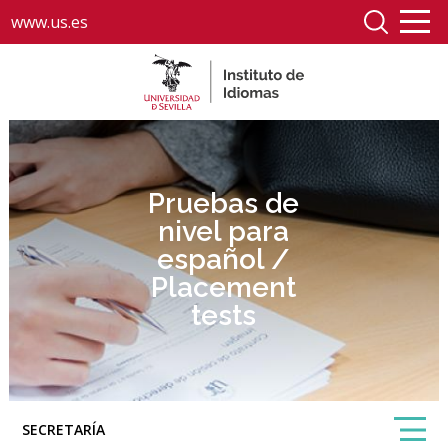
www.us.es
Pruebas de
nivel para
español /
Placement
tests
SECRETARÍA