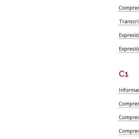
Comprens
Transcri
Expresió
Expresió
C1
Informac
Compren
Comprens
Compren