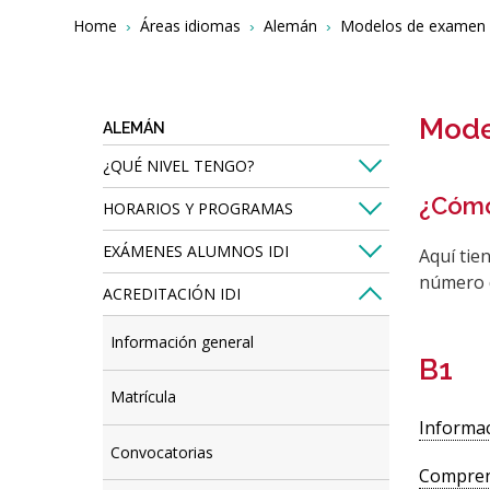
Breadcrumbs
You
Home
Áreas idiomas
Alemán
Modelos de examen 
are
here:
Mode
ALEMÁN
¿QUÉ NIVEL TENGO?
¿Cómo
HORARIOS Y PROGRAMAS
EXÁMENES ALUMNOS IDI
Aquí tie
número d
ACREDITACIÓN IDI
Información general
B1
Matrícula
Informac
Convocatorias
Compren